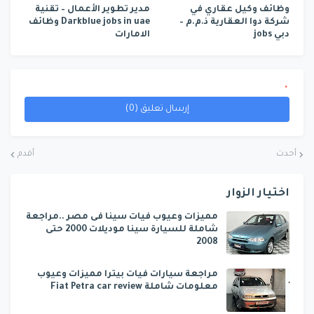
وظائف وكيل عقاري في
مدير تطوير الأعمال – تقنية
شركة دوا العقارية ذ.م.م –
Darkblue jobs in uae وظائف
دبي jobs
الامارات
*
إرسال تعليق (0)
أحدث
أقدم
اختيار الزوار
مميزات وعيوب فيات سينا فى مصر ..مراجعة
شاملة للسيارة سينا موديلات 2000 حتى
2008
مراجعة سيارات فيات بيترا مميزات وعيوب
معلومات شاملة Fiat Petra car review