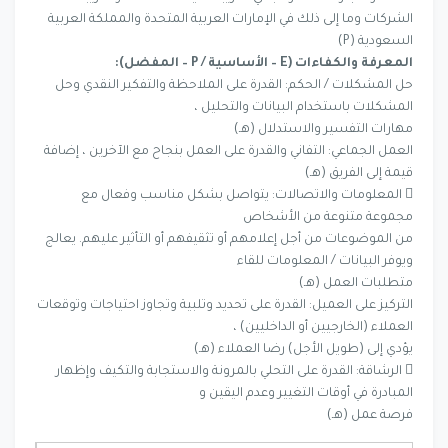
الشركات وما إلى ذلك في الإمارات العربية المتحدة والمملكة العربية
السعودية (P)
المعرفة والكفاءات (E – الأساسية / P – المفضل):
حل المشكلات / الحكم: القدرة على الملاحظة والتفكير النقدي وحل
المشكلات باستخدام البيانات والتحليل ،
مهارات التفسير والاستدلال (هـ)
العمل الجماعي: التفاني والقدرة على العمل بنجاح مع الآخرين ، إضافة
قيمة إلى الفريق (هـ)
 المعلومات والاتصالات: يتواصل بشكل مناسب وفعال مع
مجموعة متنوعة من الأشخاص
من الموضوعات من أجل إعلامهم أو تثقيفهم أو التأثير عليهم. يعالج
ويوفر البيانات / المعلومات للقاء
متطلبات العمل (هـ)
التركيز على العميل: القدرة على تحديد وتلبية وتجاوز احتياجات وتوقعات
العملاء (الخارجيين أو الداخليين) ،
يؤدي إلى (طويل الأجل) رضا العملاء (هـ)
 الرشاقة: القدرة على التحلي بالمرونة والاستجابة والتكيف وإظهار
المبادرة في أوقات التغيير وعدم اليقين و
فرصة عمل (هـ)