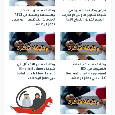
فرص وظيفية مميزة في
وظائف منسق الصحة
شركة شارتر هاوس الإمارات
والسلامة والبيئة في RTC1
– انضم لفريق النجاح الآن!
لخدمات التوظيف – أبو ظبي
jobs #وظائف
وظائف مساعد خدمة
وظائف مدير الامتثال في
الضيوف في IEX
شركة Kinetic Business
Solutions & Flow Talent –
Recreational Playground
LLC – دبي jobs #وظائف
دبي jobs #وظائف