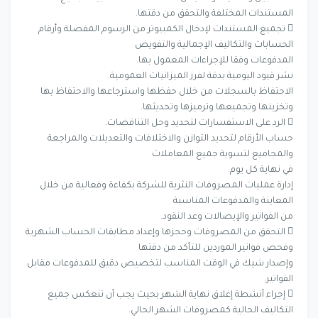
المستندات المختلفة والتحقق من دقتها.
 تجميع المستندات لإدخال الكمبيوتر من الرسوم المفصلة وأرقام
الحسابات والتكاليف الإجمالية والتفويض
المدفوعات وفقا للإجراءات المعمول بها.
نشر قيود اليومية بدقة لفرز الميزانيات العمومية.
الاحتفاظ بالسجلات من خلال حفظها واسترجاعها والاحتفاظ بها
وتخزينها وتجميعها وترميزها وتحديثها.
 الرد على الاستفسارات لتحديد وحل التناقضات.
حساب الأرقام لتحديد التوازن والاختلافات والتعديلات والمراجعة
والمجاميع لتسوية جميع المعاملات
في نهاية كل يوم.
إدارة عمليات المصروفات النثرية للشركة بكفاءة وفعالية من خلال
المعاينة والمدفوعات المناسبة
من الفواتير والإيصالات وعد النقود.
 التحقق من المصروفات وحجزها وإعداد مطابقات الحساب الشهرية
وفحص فواتير الموردين للتأكد من دقتها
وإصدار شيك في الوقت المناسب لتخصيص دقيق للمدفوعات مقابل
الفواتير.
 إجراء أنشطة إغلاق نهاية الشهر بحيث يجب أن تنعكس جميع
التكاليف الحالية كمصروفات الشهر الحالي.