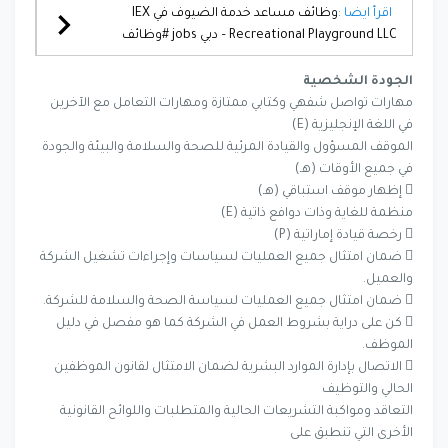
اقرأ ايضا :
وظائف مساعد خدمة الضيوف في IEX
Recreational Playground LLC – دبي jobs #وظائف
الجودة الشخصية
مهارات تواصل شفهي وكتابي ممتازة ومهارات التعامل مع الآخرين
في اللغة الإنجليزية (E)
الموقف المسؤول والقيادة المرئية للصحة والسلامة والبيئة والجودة
في جميع الأوقات (هـ)
 إظهار موقف استباقي (هـ)
منظمة للغاية وذات دوافع ذاتية (E)
 رخصة قيادة إماراتية (P)
 ضمان امتثال جميع العمليات لسياسات وإجراءات تشغيل الشركة
والعميل.
 ضمان امتثال جميع العمليات لسياسة الصحة والسلامة للشركة.
 كن على دراية بشروط العمل في الشركة كما هو مفصل في دليل
الموظف.
 الاتصال بإدارة الموارد البشرية لضمان الامتثال لقانون الموظفين
الحالي والتوظيف
التعاقد ومواكبة التشريعات الحالية والمتطلبات واللوائح القانونية
الأخرى التي تنطبق على