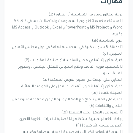
مهارات
درجة البكالوريوس في المحاسبة أو التجارة (هـ)
 مستخدم كفء لتكنولوجيا المعلومات والاتصالات بما في ذلك MS
Word و MS Project و PowerPoint و Excel و Outlook و MS Access
وغيرها
حزم المحاسبة (هـ)
 دقيقة. 5 سنوات خبرة في المحاسبة العامة في دول مجلس التعاون
الخليجي. (ع)
خبرة يمكن إثباتها في مجال الهندسة أو صناعة المقاولات (P)
 شخصية قوية ، هادفة ونهج استباقي للعمل الجماعي ، وتطوير
العلاقات ، و
المثابرة على البحث عن جميع الفرص الممكنة (هـ)
قدرة يمكن إثباتها لتجاوز الأهداف والعمل على المواعيد النهائية
الضيقة بكفاءة (هـ)
القدرة على العمل بنجاح مع العملاء والزملاء من مجموعة متنوعة من
البلدان والثقافات (E)
 القدرة على العمل تحت الضغط (هـ)
إجادة اللغة الإنجليزية. ستظهر الأفضلية للقدرات اللغوية الأخرى
(العربية علامة زائد كبيرة) (P)
 المعرفة بقواعد الضرائب أي ضريبة القيمة المضافة وضريبة