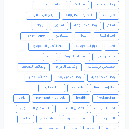
وظائف مصر
سيارات
وظائف السعودية
منوعات
التجارة الالكترونية
الربح من الانترنت
افلام
وظائف متنوعة
امازون
بنوك
اسرار المال
اموال
مشاريع
make-money
اخبار
اخبار السعودية
البنك الأهلي السعودي
بنك الراجحى
سيارات الكويت
كيف
مهندس برمجيات
وظائف الاهرام
وظائف الصحف
وظائف حكومية
وظائف عن بعد
وظائف قطر
digital-skills
ai-tools
Remote-Jobs
tools
payment-methods
health
freelancing
اخبار السيارات
اعطال السيارات
التسويق الالكترونى
السعودية
السفر والهجرة
العاب ذكاء
برامج