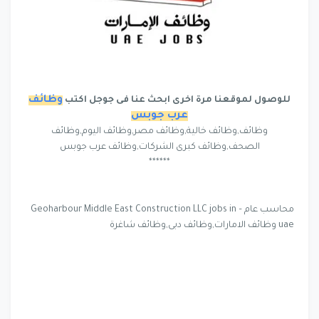
وظائف
للوصول لموقعنا مرة اخرى ابحث عنا فى جوجل اكتب
عرب جوبس
وظائف,وظائف خالية,وظائف مصر,وظائف اليوم,وظائف
الصحف,وظائف كبرى الشركات,وظائف عرب جوبس
******
محاسب عام – Geoharbour Middle East Construction LLC jobs in
uae وظائف الامارات,وظائف دبى,وظائف شاغرة