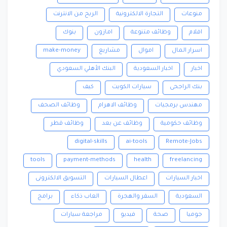
منوعات
التجارة الالكترونية
الربح من الانترنت
افلام
وظائف متنوعة
امازون
بنوك
اسرار المال
اموال
مشاريع
make-money
اخبار
اخبار السعودية
البنك الأهلي السعودي
بنك الراجحى
سيارات الكويت
كيف
مهندس برمجيات
وظائف الاهرام
وظائف الصحف
وظائف حكومية
وظائف عن بعد
وظائف قطر
digital-skills
ai-tools
Remote-Jobs
tools
payment-methods
health
freelancing
اخبار السيارات
اعطال السيارات
التسويق الالكترونى
السعودية
السفر والهجرة
العاب ذكاء
برامج
جوميا
صحة
فيديو
مراجعة سيارات