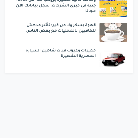
وظائف خالية متميزة برواتب تبدأ من 10000
جنيه في كبرى الشركات: سجل بياناتك الآن
مجانا
قهوة بسكر ولا من غير: تأثير مدهش
للكافيين بالمحليات مع بعض الناس
مميزات وعيوب فيات شاهين السيارة
المصرية الشهيرة