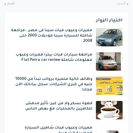
أحدث
أقدم
اختيار الزوار
مميزات وعيوب فيات سينا فى مصر ..مراجعة
شاملة للسيارة سينا موديلات 2000 حتى
2008
مراجعة سيارات فيات بيترا مميزات وعيوب
معلومات شاملة Fiat Petra car review
وظائف خالية متميزة برواتب تبدأ من 10000
جنيه في كبرى الشركات: سجل بياناتك الآن
مجانا
قهوة بسكر ولا من غير: تأثير مدهش
للكافيين بالمحليات مع بعض الناس
مميزات وعيوب فيات شاهين السيارة