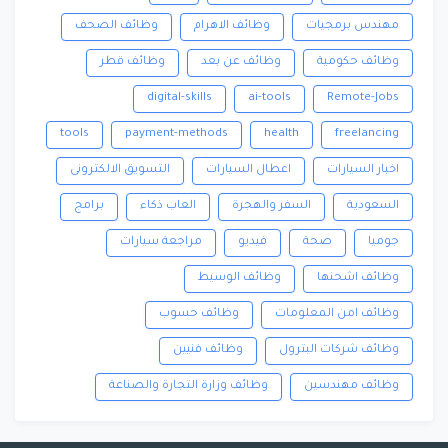
مهندس برمجيات
وظائف الاهرام
وظائف الصحف
وظائف حكومية
وظائف عن بعد
وظائف قطر
digital-skills
ai-tools
Remote-Jobs
tools
payment-methods
health
freelancing
اخبار السيارات
اعطال السيارات
التسويق الالكترونى
السعودية
السفر والهجرة
العاب ذكاء
برامج
جوميا
صحة
فيديو
مراجعة سيارات
وظائف اشحنها
وظائف الوسيط
وظائف امن المعلومات
وظائف حسوب
وظائف شركات البترول
وظائف فنيين
وظائف مهندسين
وظائف وزارة التجارة والصناعة