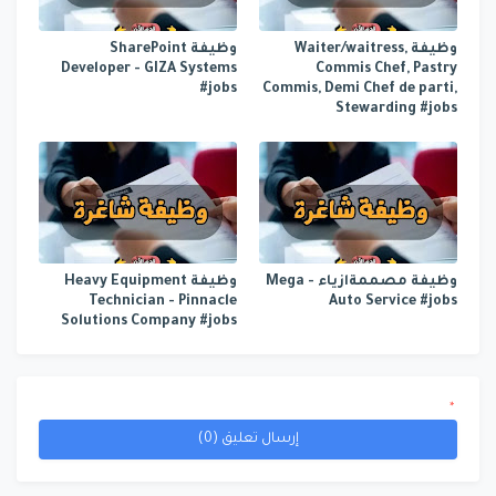
وظيفة Waiter/waitress,
وظيفة SharePoint
Developer - GIZA Systems
Commis Chef, Pastry
#jobs
Commis, Demi Chef de parti,
Stewarding #jobs
وظيفة مصممةازياء - Mega
وظيفة Heavy Equipment
Technician - Pinnacle
Auto Service #jobs
Solutions Company #jobs
*
إرسال تعليق (0)