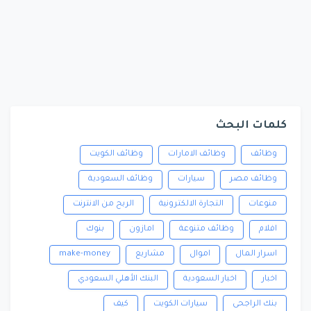
كلمات البحث
وظائف
وظائف الامارات
وظائف الكويت
وظائف مصر
سيارات
وظائف السعودية
منوعات
التجارة الالكترونية
الربح من الانترنت
افلام
وظائف متنوعة
امازون
بنوك
اسرار المال
اموال
مشاريع
make-money
اخبار
اخبار السعودية
البنك الأهلي السعودي
بنك الراجحى
سيارات الكويت
كيف