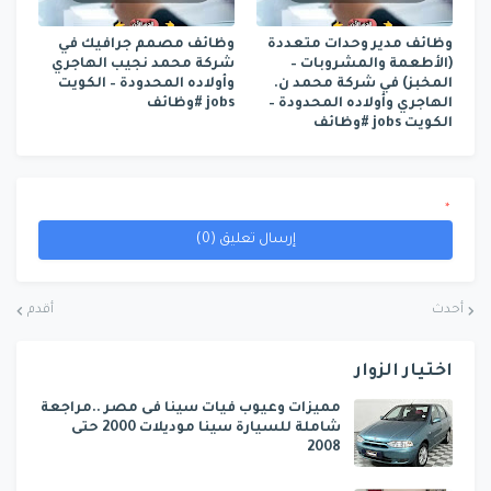
وظائف مدير وحدات متعددة
وظائف مصمم جرافيك في
(الأطعمة والمشروبات –
شركة محمد نجيب الهاجري
المخبز) في شركة محمد ن.
وأولاده المحدودة – الكويت
الهاجري وأولاده المحدودة –
jobs #وظائف
الكويت jobs #وظائف
*
إرسال تعليق (0)
أحدث
أقدم
اختيار الزوار
مميزات وعيوب فيات سينا فى مصر ..مراجعة
شاملة للسيارة سينا موديلات 2000 حتى
2008