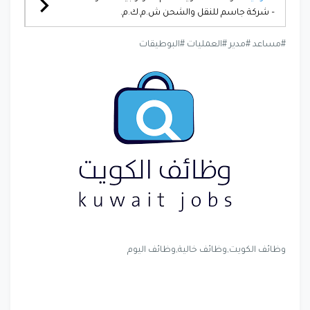
– شركة جاسم للنقل والشحن ش.م.ك.م.
#مساعد #مدير #العمليات #البوطيقات
وظائف الكويت,وظائف خالية,وظائف اليوم