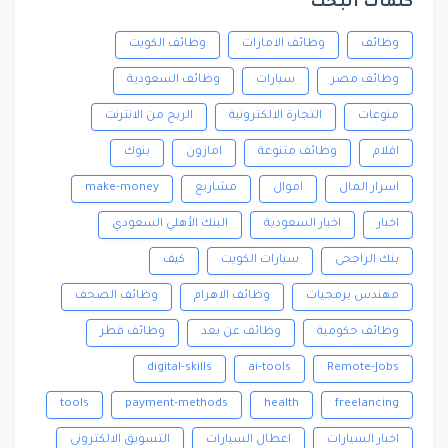
كلمات البحث
وظائف
وظائف الامارات
وظائف الكويت
وظائف مصر
سيارات
وظائف السعودية
منوعات
التجارة الالكترونية
الربح من الانترنت
افلام
وظائف متنوعة
امازون
بنوك
اسرار المال
اموال
مشاريع
make-money
اخبار
اخبار السعودية
البنك الأهلي السعودي
بنك الراجحى
سيارات الكويت
كيف
مهندس برمجيات
وظائف الاهرام
وظائف الصحف
وظائف حكومية
وظائف عن بعد
وظائف قطر
digital-skills
ai-tools
Remote-Jobs
tools
payment-methods
health
freelancing
اخبار السيارات
اعطال السيارات
التسويق الالكترونى