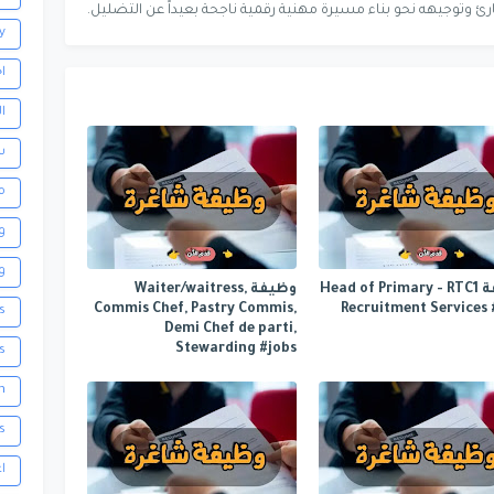
رئ وتوجيهه نحو بناء مسيرة مهنية رقمية ناجحة بعيداً عن التضليل.
y
ا
ا
س
م
و
و
وظيفة Head of Primary - RTC1
وظيفة Waiter/waitress,
Commis Chef, Pastry Commis,
Recruitment Services 
s
Demi Chef de parti,
Stewarding #jobs
ls
h
s
ا