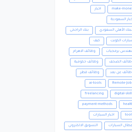
make-mone
اخبار
خبار السعودية
لبنك الأهلي السعودي
بنك الراجحى
يارات الكويت
كيف
هندس برمجيات
وظائف الاهرام
ظائف الصحف
وظائف حكومية
ظائف عن بعد
وظائف قطر
ai-tools
Remote-Job
freelancing
digital-skil
payment-methods
healt
tool
اخبار السيارات
عطال السيارات
التسويق الالكترونى