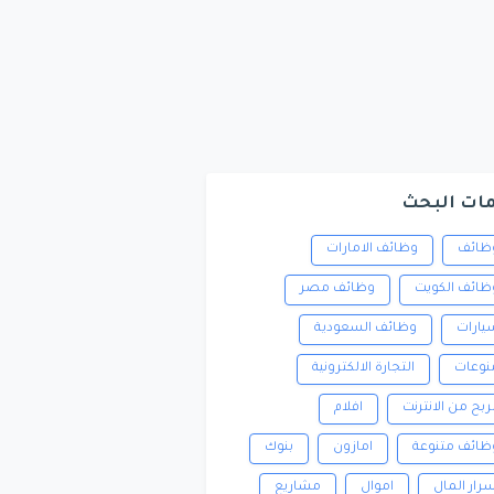
ات البحث
ظائف
وظائف الامارات
ظائف الكويت
وظائف مصر
يارات
وظائف السعودية
نوعات
التجارة الالكترونية
لربح من الانترنت
افلام
ظائف متنوعة
امازون
بنوك
سرار المال
اموال
مشاريع