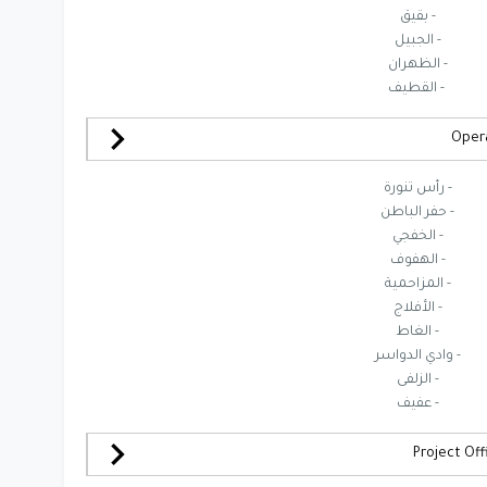
- بقيق
- الجبيل
- الظهران
- القطيف
- رأس تنورة
- حفر الباطن
- الخفجي
- الهفوف
- المزاحمية
- الأفلاج
- الغاط
- وادي الدواسر
- الزلفى
- عفيف