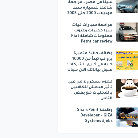
سينا فى مصر ..مراجعة
شاملة للسيارة سينا
موديلات 2000 حتى 2008
مراجعة سيارات فيات
بيترا مميزات وعيوب
معلومات شاملة Fiat
Petra car review
وظائف خالية متميزة
برواتب تبدأ من 10000
جنيه في كبرى الشركات:
سجل بياناتك الآن مجانا
قهوة بسكر ولا من غير:
تأثير مدهش للكافيين
بالمحليات مع بعض
الناس
وظيفة SharePoint
Developer - GIZA
Systems #jobs