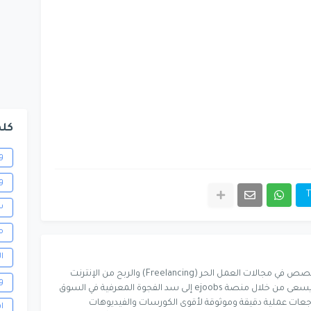
كلم
و
و
T
س
م
ا
ناشر رقمي ومطور محتوى متخصص في مجالات العمل الحر (Freelancing) والربح من الإنترنت
و
وتطبيقات الذكاء الاصطناعي. يسعى من خلال منصة ejoobs إلى سد الفجوة المعرفية في السوق
اجعات عملية دقيقة وموثوقة لأقوى الكورسات والفيديوهات
ا