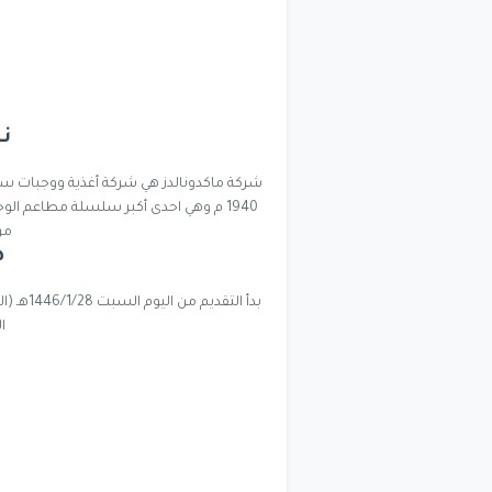
نب
شركة ماكدونالدز هي شركة أغذية ووجبات سري
1940 م وهي احدى أكبر سلسلة مطاعم ال
من 30 الف فرع 
ط
بدأ التقديم من اليوم السبت 1446/1/28هـ (الموافق 2024/8/3م) من خلال الرابط التالي: إضغط
ا