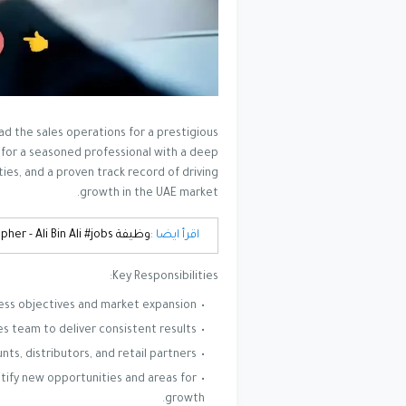
ad the sales operations for a prestigious
 for a seasoned professional with a deep
ies, and a proven track record of driving
growth in the UAE market.
اقرأ ايضا :
وظيفة Senior Photographer - Ali Bin Ali #jobs
Key Responsibilities:
ess objectives and market expansion.
 team to deliver consistent results.
ts, distributors, and retail partners.
tify new opportunities and areas for
growth.