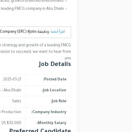
t-paced, growth-oriented environment.
 a leading FMCG company in Abu Dhabi.
اقرأ ايضا :
وظيفة Senior GL Accountant - Egyptian Resorts Company (ERC) #jobs
les strategy and growth of a leading FMCG
d vision to succeed, we want to hear from
you.
Job Details
2025-01-21
Posted Date:
 - Abu Dhabi
Job Location:
Sales
Job Role:
e Production
Company Industry:
US $30,000
Monthly Salary: