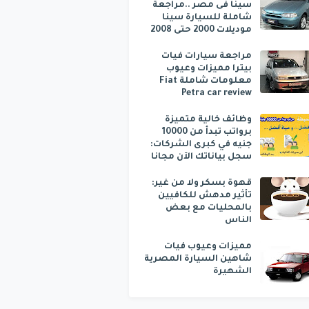
سينا فى مصر ..مراجعة
شاملة للسيارة سينا
موديلات 2000 حتى 2008
مراجعة سيارات فيات
بيترا مميزات وعيوب
معلومات شاملة Fiat
Petra car review
وظائف خالية متميزة
برواتب تبدأ من 10000
جنيه في كبرى الشركات:
سجل بياناتك الآن مجانا
قهوة بسكر ولا من غير:
تأثير مدهش للكافيين
بالمحليات مع بعض
الناس
مميزات وعيوب فيات
شاهين السيارة المصرية
الشهيرة