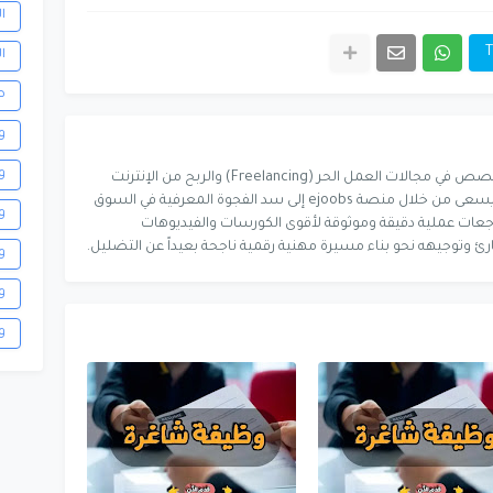
ا
T
ا
ص
و
و
ناشر رقمي ومطور محتوى متخصص في مجالات العمل الحر (Freelancing) والربح من الإنترنت
وتطبيقات الذكاء الاصطناعي. يسعى من خلال منصة ejoobs إلى سد الفجوة المعرفية في السوق
و
اجعات عملية دقيقة وموثوقة لأقوى الكورسات والفيديوهات
رئ وتوجيهه نحو بناء مسيرة مهنية رقمية ناجحة بعيداً عن التضليل.
و
و
و