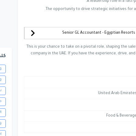
A leadership role in a fas
The opportunity to drive strategic initiatives for
This is your chance to take on a pivotal role, shaping the sa
company in the UAE. If you have the experience, drive, an
كلم
و
و
س
United Arab Emirates
م
ا
Food & Beverag
و
ا