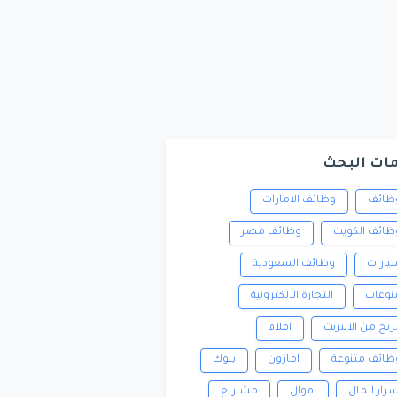
ات البحث
ظائف
وظائف الامارات
ظائف الكويت
وظائف مصر
يارات
وظائف السعودية
نوعات
التجارة الالكترونية
لربح من الانترنت
افلام
ظائف متنوعة
امازون
بنوك
سرار المال
اموال
مشاريع