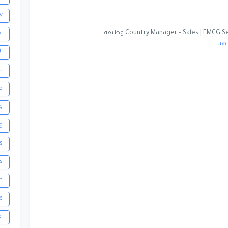
y
Country Manager – Sales | FMCG وظيفة
ا
هنا
ا
س
م
و
و
s
ls
h
s
ا