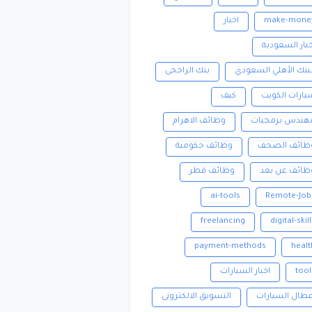
make-mone
اخبار
خبار السعودية
لبنك الأهلي السعودي
بنك الراجحى
يارات الكويت
كيف
هندس برمجيات
وظائف الاهرام
ظائف الصحف
وظائف حكومية
ظائف عن بعد
وظائف قطر
ai-tools
Remote-Job
freelancing
digital-skil
payment-methods
healt
tool
اخبار السيارات
عطال السيارات
التسويق الالكترونى