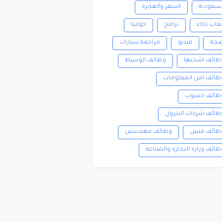
لسعودية
السفر والهجرة
لعاب ذكاء
برامج
جوميا
حة
فيديو
مراجعة سيارات
ظائف اشحنها
وظائف الوسيط
ظائف امن المعلومات
ظائف حسوب
ظائف شركات البترول
ظائف فنيين
وظائف مهندسين
ظائف وزارة التجارة والصناعة