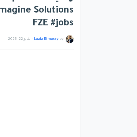
Emagine Solutions
FZE #jobs
by
Laziz Elmasry
•
يناير 22, 2025